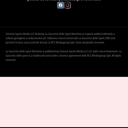
Setanta Sports Media LLC Redacția La Gazzetta dello Sport România se supune politicii editoriale a
editurii georgiene și redactorului-șef. Utilizarea mărcii comerciale La Gazzetta dello Sport (TM) este
permisă în baza unui acord de licență cu RCS Mediagroup SpA. Toate drepturile rezervate.
La Gazzetta dello Sport România is published by Setanta Sports Media LLC LLC with a local newsroom. La
Gazzetta dello sport is a trademark used under a license agreement with RCS Mediagroup SpA. All rights
reserved