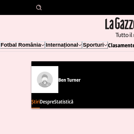
Clasament
Fotbal România
Internațional
Sporturi
Ben Turner
Știri
Despre
Statistică