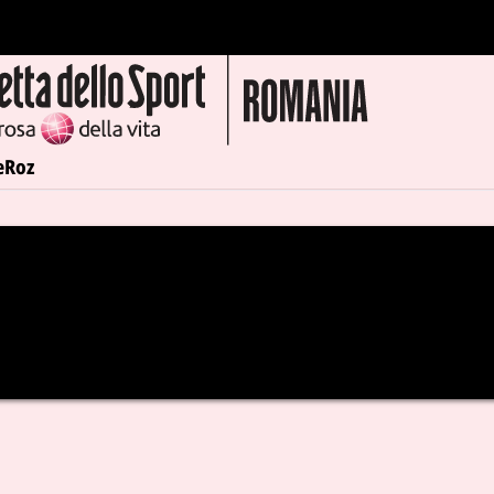
e
Roz