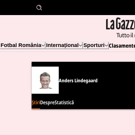
Clasament
Fotbal România
Internațional
Sporturi
Anders Lindegaard
Știri
Despre
Statistică